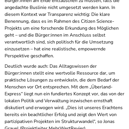
Bürger:innen am Ende enttäuschen zu müssen, falls die
angedachte Buslinie nicht umgesetzt werden kann. In
diesem Kontext war Transparenz wichtig: Die klare
Benennung, dass es im Rahmen des Citizen Science-
Projekts um eine forschende Erkundung des Möglichen
geht – und die Bürger:innen im Anschluss selbst
verantwortlich sind, sich politisch für die Umsetzung
einzusetzen – hat eine realistische, empowernde
Perspektive geschaffen.
Deutlich wurde auch: Das Alltagswissen der
Bürger:innen stellt eine wertvolle Ressource dar, um
praktische Lösungen zu entwickeln, die dem Bedarf der
Menschen vor Ort entsprechen. Mit dem „Überland-
Express“ liegt nun ein fundiertes Konzept vor, das von der
lokalen Politik und Verwaltung inzwischen ernsthaft
diskutiert und erwogen wird. „Dies ist unseres Erachtens
bereits ein beachtlicher Erfolg und zeigt den Wert von
partizipativen Projekten im Strukturwandel“, so Jonas
Grauel (Projektleiter MehrWertRevier). .